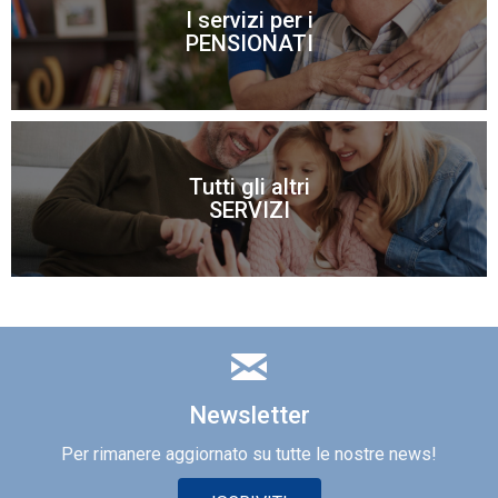
I servizi per i
Scopri di più
PENSIONATI
Tutti gli altri
Scopri di più
SERVIZI
Newsletter
Per rimanere aggiornato su tutte le nostre news!