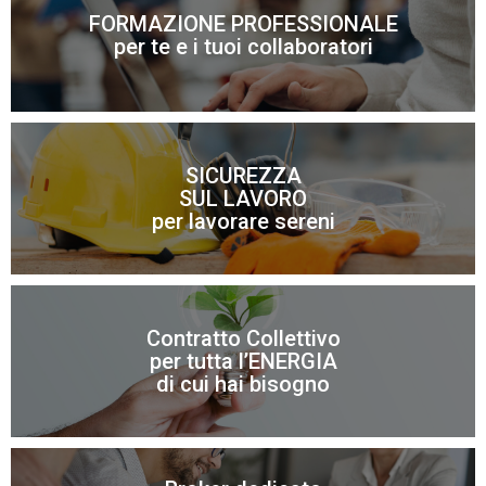
FORMAZIONE PROFESSIONALE
Scopri di più
per te e i tuoi collaboratori
SICUREZZA
SUL LAVORO
Scopri di più
per lavorare sereni
Contratto Collettivo
Scopri di più
per tutta l’ENERGIA
di cui hai bisogno
Per risparmiare sui costi di energia elettrica e gas