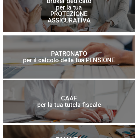
Broker dedicato
per la tua
Scopri di più
PROTEZIONE
ASSICURATIVA
Scopri di più
PATRONATO
per il calcolo della tua PENSIONE
imprenditori
Tutte le risposte per le famiglie, pensionati ed
CAAF
Scopri di più
per la tua tutela fiscale