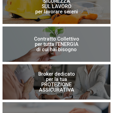
SICUREZZA
SUL LAVORO
Scopri di più
per lavorare sereni
Contratto Collettivo
Scopri di più
per tutta l’ENERGIA
di cui hai bisogno
Per risparmiare sui costi di energia elettrica e gas
Broker dedicato
per la tua
Scopri di più
PROTEZIONE
ASSICURATIVA
Scopri di più