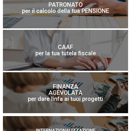
PATRONATO
per il calcolo della tua PENSIONE
imprenditori
Tutte le risposte per le famiglie, pensionati ed
CAAF
Scopri di più
per la tua tutela fiscale
FINANZA
AGEVOLATA
Scopri di più
per dare linfa ai tuoi progetti
INTERNAZIONALIZZAZIONE