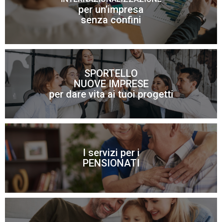
per un’impresa
Scopri di più
senza confini
SPORTELLO
NUOVE IMPRESE
Scopri di più
per dare vita ai tuoi progetti
I servizi per i
Scopri di più
PENSIONATI