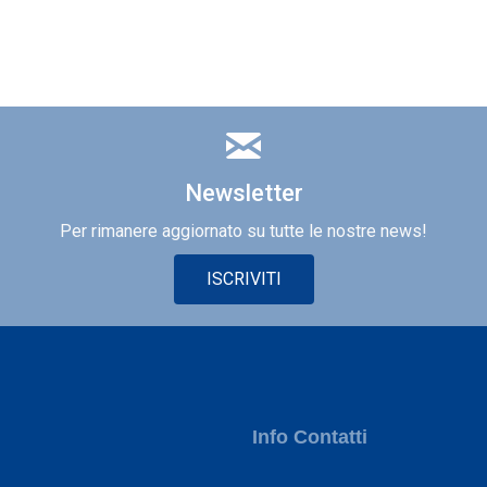
Newsletter
Per rimanere aggiornato su tutte le nostre news!
ISCRIVITI
Info Contatti