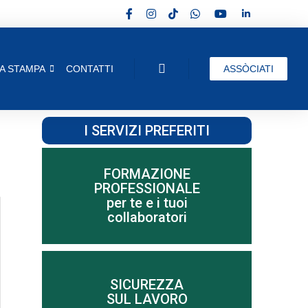
A STAMPA
CONTATTI
ASSÒCIATI
I SERVIZI PREFERITI
FORMAZIONE
PROFESSIONALE
Scopri di più
per te e i tuoi
collaboratori
SICUREZZA
SUL LAVORO
Scopri di più