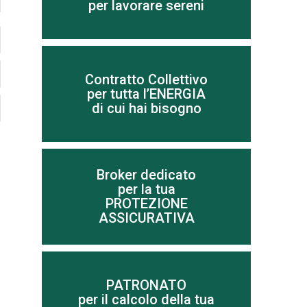
per lavorare sereni
Scopri di più
Contratto Collettivo
per tutta l’ENERGIA
di cui hai bisogno
elettrica e gas
Per risparmiare sui costi di energia
Broker dedicato
per la tua
Scopri di più
PROTEZIONE
ASSICURATIVA
Scopri di più
PATRONATO
per il calcolo della tua