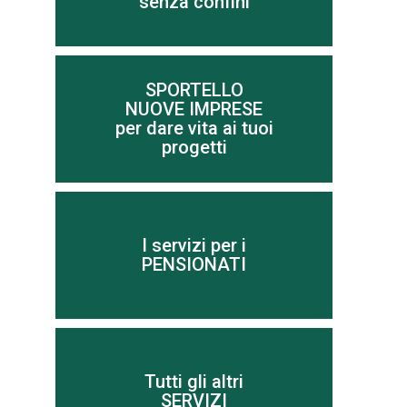
senza confini
SPORTELLO
NUOVE IMPRESE
Scopri di più
per dare vita ai tuoi
progetti
I servizi per i
Scopri di più
PENSIONATI
Tutti gli altri
Scopri di più
SERVIZI