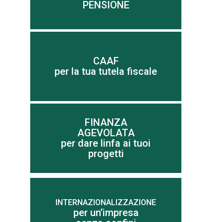
PENSIONE
pensionati ed imprenditori
Tutte le risposte per le famiglie,
CAAF
Scopri di più
per la tua tutela fiscale
FINANZA
AGEVOLATA
Scopri di più
per dare linfa ai tuoi
progetti
INTERNAZIONALIZZAZIONE
per un’impresa
Scopri di più