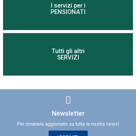
I servizi per i
Scopri di più
PENSIONATI
Tutti gli altri
Scopri di più
SERVIZI
Newsletter
Per rimanere aggiornato su tutte le nostre news!