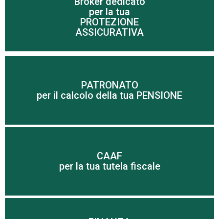
Broker dedicato
per la tua
Scopri di più
PROTEZIONE
ASSICURATIVA
Scopri di più
PATRONATO
per il calcolo della tua PENSIONE
imprenditori
Tutte le risposte per le famiglie, pensionati ed
CAAF
Scopri di più
per la tua tutela fiscale