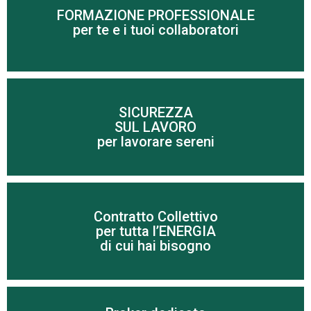
FORMAZIONE PROFESSIONALE
Scopri di più
per te e i tuoi collaboratori
SICUREZZA
SUL LAVORO
Scopri di più
per lavorare sereni
Contratto Collettivo
Scopri di più
per tutta l’ENERGIA
di cui hai bisogno
Per risparmiare sui costi di energia elettrica e gas