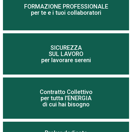
FORMAZIONE PROFESSIONALE
Scopri di più
per te e i tuoi collaboratori
SICUREZZA
SUL LAVORO
Scopri di più
per lavorare sereni
Contratto Collettivo
Scopri di più
per tutta l’ENERGIA
di cui hai bisogno
Per risparmiare sui costi di energia elettrica e gas