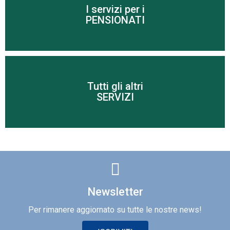
I servizi per i
Scopri di più
PENSIONATI
Tutti gli altri
Scopri di più
SERVIZI
Newsletter
Per rimanere aggiornato su tutte le nostre news!