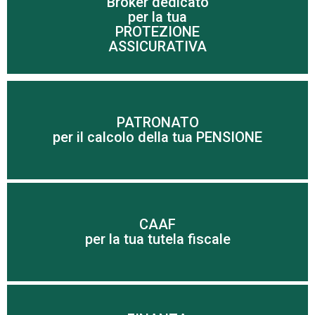
Broker dedicato
per la tua
Scopri di più
PROTEZIONE
ASSICURATIVA
Scopri di più
PATRONATO
per il calcolo della tua PENSIONE
imprenditori
Tutte le risposte per le famiglie, pensionati ed
CAAF
Scopri di più
per la tua tutela fiscale