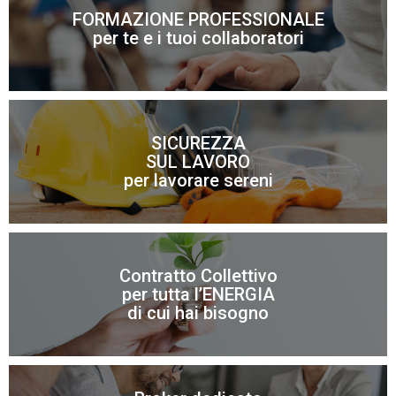
FORMAZIONE PROFESSIONALE
Scopri di più
per te e i tuoi collaboratori
SICUREZZA
SUL LAVORO
Scopri di più
per lavorare sereni
Contratto Collettivo
Scopri di più
per tutta l’ENERGIA
di cui hai bisogno
Per risparmiare sui costi di energia elettrica e gas