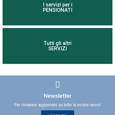
I servizi per i
Scopri di più
PENSIONATI
Tutti gli altri
Scopri di più
SERVIZI
Newsletter
Per rimanere aggiornato su tutte le nostre news!