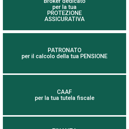
Broker dedicato
per la tua
Scopri di più
PROTEZIONE
ASSICURATIVA
Scopri di più
PATRONATO
per il calcolo della tua PENSIONE
imprenditori
Tutte le risposte per le famiglie, pensionati ed
CAAF
Scopri di più
per la tua tutela fiscale