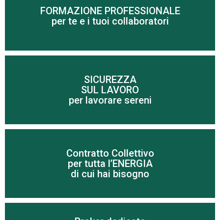
FORMAZIONE PROFESSIONALE
Scopri di più
per te e i tuoi collaboratori
SICUREZZA
SUL LAVORO
Scopri di più
per lavorare sereni
Contratto Collettivo
Scopri di più
per tutta l’ENERGIA
di cui hai bisogno
Per risparmiare sui costi di energia elettrica e gas