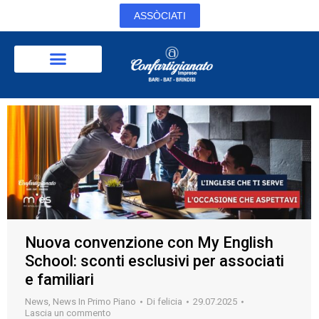
ASSÒCIATI
Nuova convenzione con My English
School: sconti esclusivi per associati
e familiari
News
,
News In Primo Piano
Di
felicia
29.07.2025
Lascia un commento