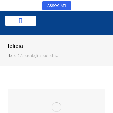
ASSÒCIATI
felicia
Tu sei qui:
Home
Autore degli articoli felicia