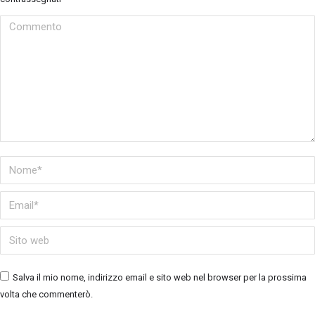
Il nuovo regolamento FGAS e R290
Commento
Ing. Antonio Cosa
Chi può partecipare ad
Upskilling Termoidraulica:
✅ Le imprese iscritte all’Ente Bilaterale –
EBAP
;
✅ Le imprese associate a
Confartigianato
o che si iscrivono per
l’occasione;
✅ I loro dipendenti, i soci e i coadiuvanti delle due categorie sopra
citate.
Nome *
Quanto costa partecipare:
Il corso è sostenuto con il contributo dell’Ente Bilaterale A.P. Le
Email *
imprese aderenti ad EBAP saranno contattate per presentare
l’apposita istanza telematica 📑.
Sito web
Frequenza, attestati e riconoscimenti di
Upskilling
Termoidraulica
:
Alla fine del percorso, ai frequentanti verrà rilasciato l’attestato di
Salva il mio nome, indirizzo email e sito web nel browser per la prossima
partecipazione.
La frequenza è obbligatoria
. È consentito un
massimo del 20% delle ore programmate di assenza.
volta che commenterò.