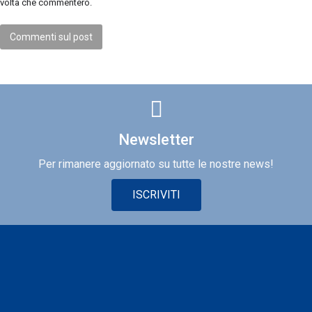
volta che commenterò.
• laboratorio “Scegliere per raccontarsi”
👥 Aperto alla cittadinanza (max 15/20 partecipanti)
Commenti sul post
🗓 Mercoledì 18 marzo 2026 | 9.30 – 13.00
Piero Schettini
La calzatura italiana tra tradizione e innovazione
Focus:
• progettazione
• materiali
Newsletter
• lavorazioni
• innovazione di processo
Per rimanere aggiornato su tutte le nostre news!
👥 Riservato a studenti (max 15/20 partecipanti)
ISCRIVITI
🗓 Domenica 12 aprile 2026 | 16.30 – 19.30
Rossana Prisciantelli
“Tutto quello che non si può dire davanti allo specchio”
Talk in formato aperitivo sul lavoro creativo come relazione, ascolto
e lettura dei bisogni non espressi.
Focus:
• La consulenza come atto invisibile ma fondamentale