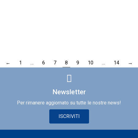
Albanese Francesco Saverio
CONSIGLIERE
Cellamare Savio
CONSIGLIERE
←
1
…
6
7
8
9
10
…
14
→
Newsletter
Per rimanere aggiornato su tutte le nostre news!
ISCRIVITI