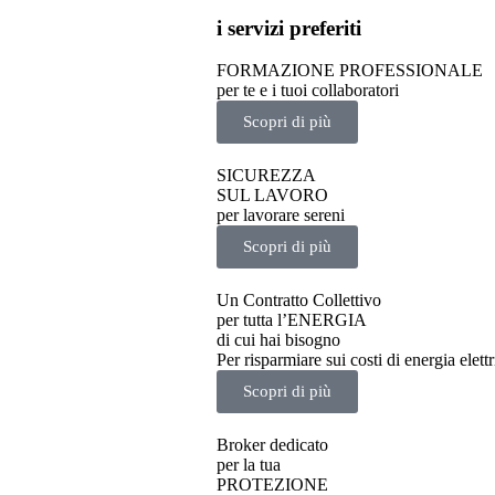
i servizi preferiti
FORMAZIONE PROFESSIONALE
per te e i tuoi collaboratori
Scopri di più
SICUREZZA
SUL LAVORO
per lavorare sereni
Scopri di più
Un Contratto Collettivo
per tutta l’ENERGIA
di cui hai bisogno
Per risparmiare sui costi di energia elett
Scopri di più
Broker dedicato
per la tua
PROTEZIONE