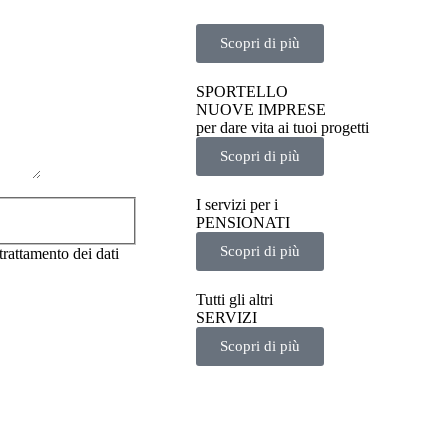
senza confini
Scopri di più
SPORTELLO
NUOVE IMPRESE
per dare vita ai tuoi progetti
Scopri di più
I servizi per i
PENSIONATI
Scopri di più
rattamento dei dati
Tutti gli altri
SERVIZI
Scopri di più