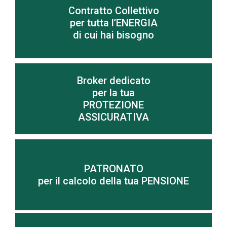
Contratto Collettivo
Scopri di più
per tutta l’ENERGIA
di cui hai bisogno
Per risparmiare sui costi di energia elettrica e gas
Broker dedicato
per la tua
Scopri di più
PROTEZIONE
ASSICURATIVA
Scopri di più
PATRONATO
per il calcolo della tua PENSIONE
imprenditori
Tutte le risposte per le famiglie, pensionati ed