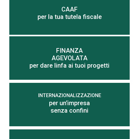
CAAF
Scopri di più
per la tua tutela fiscale
FINANZA
AGEVOLATA
Scopri di più
per dare linfa ai tuoi progetti
INTERNAZIONALIZZAZIONE
per un’impresa
Scopri di più
senza confini