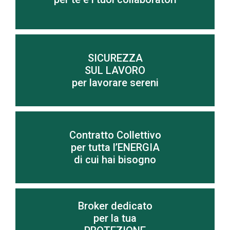
SICUREZZA
SUL LAVORO
Scopri di più
per lavorare sereni
Contratto Collettivo
Scopri di più
per tutta l’ENERGIA
di cui hai bisogno
Per risparmiare sui costi di energia elettrica e gas
Broker dedicato
per la tua
Scopri di più