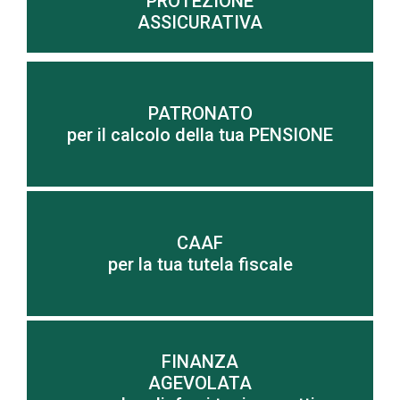
PROTEZIONE
ASSICURATIVA
Scopri di più
PATRONATO
per il calcolo della tua PENSIONE
imprenditori
Tutte le risposte per le famiglie, pensionati ed
CAAF
Scopri di più
per la tua tutela fiscale
FINANZA
AGEVOLATA
Scopri di più