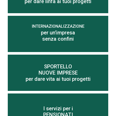
per dare linfa ai tuoi progetti
INTERNAZIONALIZZAZIONE
per un’impresa
Scopri di più
senza confini
SPORTELLO
NUOVE IMPRESE
Scopri di più
per dare vita ai tuoi progetti
I servizi per i
Scopri di più
PENSIONATI